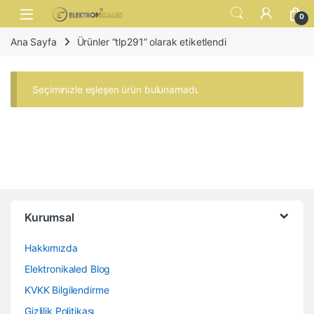
Skip to navigation
Skip to content
Open
0
Ana Sayfa
Ürünler “tlp291” olarak etiketlendi
Seçiminizle eşleşen ürün bulunamadı.
Kurumsal
Hakkımızda
Elektronikaled Blog
KVKK Bilgilendirme
Gizlilik Politikası