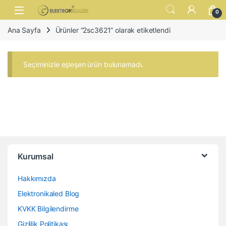
Skip to navigation
Skip to content
Open
0
Ana Sayfa
Ürünler “2sc3621” olarak etiketlendi
Seçiminizle eşleşen ürün bulunamadı.
Kurumsal
Hakkımızda
Elektronikaled Blog
KVKK Bilgilendirme
Gizlilik Politikası